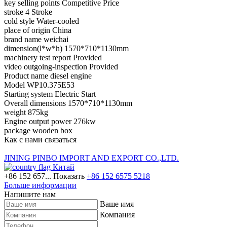
key selling points Competitive Price
stroke 4 Stroke
cold style Water-cooled
place of origin China
brand name weichai
dimension(l*w*h) 1570*710*1130mm
machinery test report Provided
video outgoing-inspection Provided
Product name diesel engine
Model WP10.375E53
Starting system Electric Start
Overall dimensions 1570*710*1130mm
weight 875kg
Engine output power 276kw
package wooden box
Как с нами связаться
JINING PINBO IMPORT AND EXPORT CO.,LTD.
Китай
+86 152 657...
Показать
+86 152 6575 5218
Больше информации
Напишите нам
Ваше имя
Компания