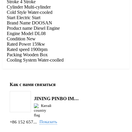
Stroke 4 Stroke
Cylinder Multi-cylinder
Cold Style Water-cooled
Start Electric Start
Brand Name DOOSAN
Product name Diesel Engine
Engine Model DL08
Condition New
Rated Power 159kw
Rated speed 1900rpm
Packing Wooden Box
Cooling System Water-coolled
Как с нами связаться
JINING PINBO IMPORT AND EXPORT CO.,LTD.
Китай
Показать
+86 152 657...