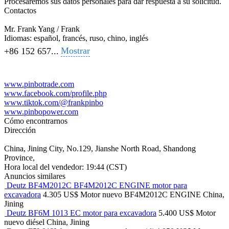
Procesaremos sus datos personales para dar respuesta a su solicitud.
Contactos
Mr. Frank Yang / Frank
Idiomas:
español, francés, ruso, chino, inglés
Mostrar
+86 152 657...
www.pinbotrade.com
www.facebook.com/profile.php
www.tiktok.com/@frankpinbo
www.pinbopower.com
Cómo encontrarnos
Dirección
China, Jining City, No.129, Jianshe North Road, Shandong
Province,
Hora local del vendedor: 19:44 (CST)
Anuncios similares
Deutz BF4M2012C BF4M2012C ENGINE motor para
excavadora
4.305 US$
Motor
nuevo
BF4M2012C ENGINE
China,
Jining
Deutz BF6M 1013 EC motor para excavadora
5.400 US$
Motor
nuevo
diésel
China, Jining