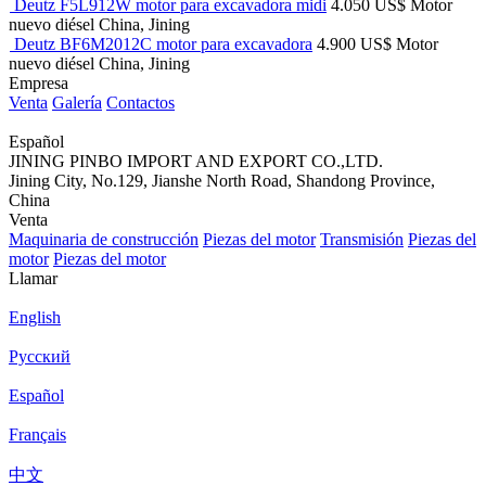
Deutz F5L912W motor para excavadora midi
4.050 US$
Motor
nuevo
diésel
China, Jining
Deutz BF6M2012C motor para excavadora
4.900 US$
Motor
nuevo
diésel
China, Jining
Empresa
Venta
Galería
Contactos
Español
JINING PINBO IMPORT AND EXPORT CO.,LTD.
Jining City, No.129, Jianshe North Road, Shandong Province,
China
Venta
Maquinaria de construcción
Piezas del motor
Transmisión
Piezas del
motor
Piezas del motor
Llamar
English
Русский
Español
Français
中文